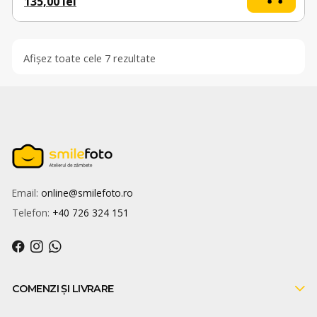
Prețul inițial a fost: 159,00 lei.
Prețul curent este: 135,00 lei.
135,00
lei
Sortat după popularitate
Afișez toate cele 7 rezultate
Email:
online@smilefoto.ro
Telefon:
+40 726 324 151
Facebook
Instagram
WhatsApp
COMENZI ȘI LIVRARE