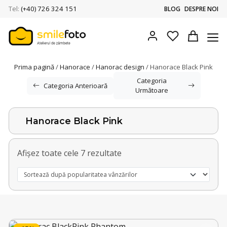
Tel:
(+40) 726 324 151
BLOG
DESPRE NOI
My account
Favorites
Cart
Smile Foto
Prima pagină
/
Hanorace
/
Hanorac design
/ Hanorace Black Pink
Categoria
Categoria Anterioară
Următoare
Hanorace Black Pink
Sortat după popularitate
Afișez toate cele 7 rezultate